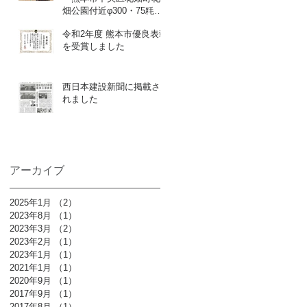
畑公園付近φ300・75粍配
水管布設替他1件工事」を
令和2年度 熊本市優良表彰
追加しました
を受賞しました
西日本建設新聞に掲載さ
れました
アーカイブ
2025年1月
（2）
2件の記事
2023年8月
（1）
1件の記事
2023年3月
（2）
2件の記事
2023年2月
（1）
1件の記事
2023年1月
（1）
1件の記事
2021年1月
（1）
1件の記事
2020年9月
（1）
1件の記事
2017年9月
（1）
1件の記事
2017年8月
（1）
1件の記事