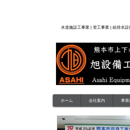
​| 熊本県熊本市 | 人と未来をつなぐ
​水道施設工事業 | 管工事業 | 給排水
ホーム
会社案内
事業