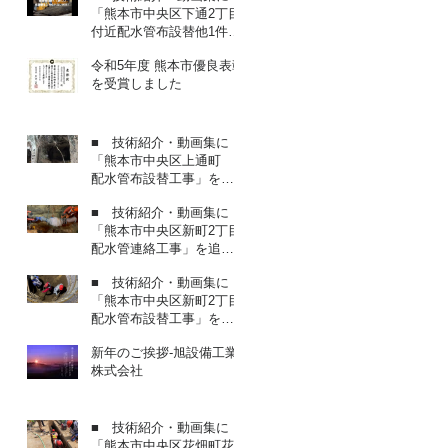
「熊本市中央区下通2丁目
付近配水管布設替他1件工
事（1工区）」を追加しま
令和5年度 熊本市優良表彰
した
を受賞しました
■ 技術紹介・動画集に
「熊本市中央区上通町
配水管布設替工事」を追
加しました
■ 技術紹介・動画集に
「熊本市中央区新町2丁目
配水管連絡工事」を追加
しました
■ 技術紹介・動画集に
「熊本市中央区新町2丁目
配水管布設替工事」を追
加しました
新年のご挨拶-旭設備工業
株式会社
■ 技術紹介・動画集に
「熊本市中央区花畑町花