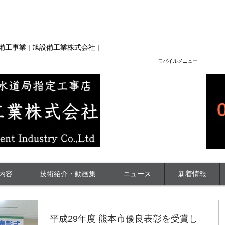
技術力、水道工事スペシャリスト集団 | 旭設備工業（株）|
設備工事業 | 旭設備工業株式会社 |
​モバイルメニュー
内容
技術紹介・動画集
ニュース
新着情報
平成29年度 熊本市優良表彰を受賞し