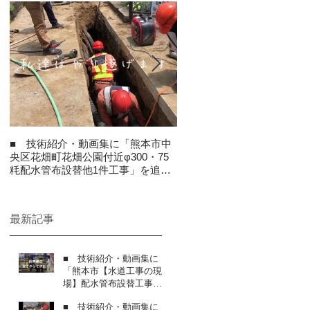
■ 技術紹介・動画集に「熊本市中
令和2年度 熊本市優良表彰
央区花畑町花畑公園付近φ300・75
ました
粍配水管布設替他1件工事」を追加
しました
最新記事
■ 技術紹介・動画集に
「熊本市【水道工事の現
場】配水管布設替工事の
接続作業」を追加しまし
■ 技術紹介・動画集に
た