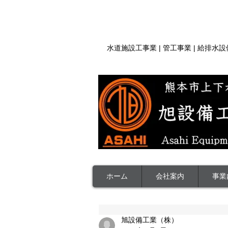
​| 熊本県熊本市 | 人と未来をつなぐ
​水道施設工事業 | 管工事業 | 給排水
ホーム
会社案内
事業
旭設備工業（株）