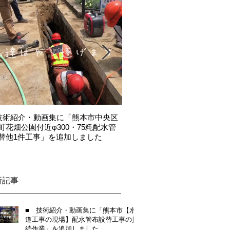
技術紹介・動画集に「熊本市中央区
令和2年度 熊本市優良表彰を
町花畑公園付近φ300・75粍配水管
た
替他1件工事」を追加しました
新記事
■ 技術紹介・動画集に「熊本市【水
道工事の現場】配水管布設替工事の接
続作業」を追加しました