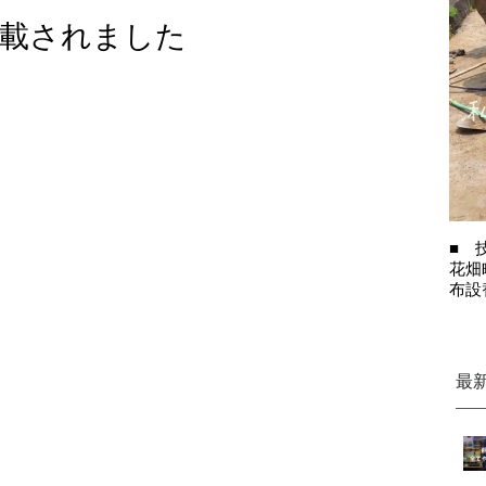
掲載されました
■ 
花畑
布設
最