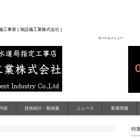
技術力、水道工事スペシャリスト集団 | 旭設備工業（株）|
設備工事業 | 旭設備工業株式会社 |
​モバイルメニュー
内容
技術紹介・動画集
ニュース
新着情報
特