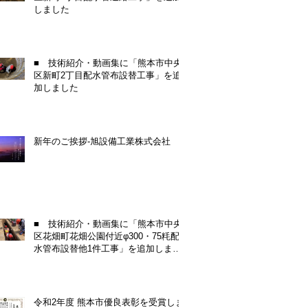
しました
■ 技術紹介・動画集に「熊本市中央
区新町2丁目配水管布設替工事」を追
加しました
新年のご挨拶-旭設備工業株式会社
■ 技術紹介・動画集に「熊本市中央
区花畑町花畑公園付近φ300・75粍配
水管布設替他1件工事」を追加しまし
た
令和2年度 熊本市優良表彰を受賞しま