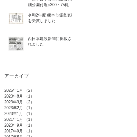
畑公園付近φ300・75粍配
水管布設替他1件工事」を
令和2年度 熊本市優良表彰
追加しました
を受賞しました
西日本建設新聞に掲載さ
れました
アーカイブ
2025年1月
（2）
2件の記事
2023年8月
（1）
1件の記事
2023年3月
（2）
2件の記事
2023年2月
（1）
1件の記事
2023年1月
（1）
1件の記事
2021年1月
（1）
1件の記事
2020年9月
（1）
1件の記事
2017年9月
（1）
1件の記事
2017年8月
（1）
1件の記事