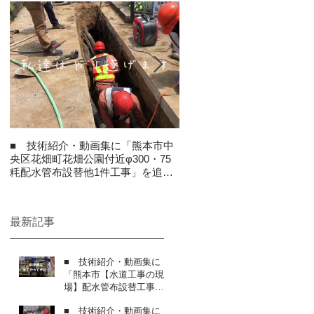
■ 技術紹介・動画集に「熊本市中
令和2年度 熊本市優良表彰
央区花畑町花畑公園付近φ300・75
ました
粍配水管布設替他1件工事」を追加
しました
最新記事
■ 技術紹介・動画集に
「熊本市【水道工事の現
場】配水管布設替工事の
接続作業」を追加しまし
■ 技術紹介・動画集に
た