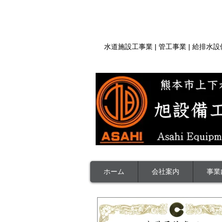
​| 熊本県熊本市 | 人と未来をつなぐ
​水道施設工事業 | 管工事業 | 給排水
ホーム
会社案内
事業