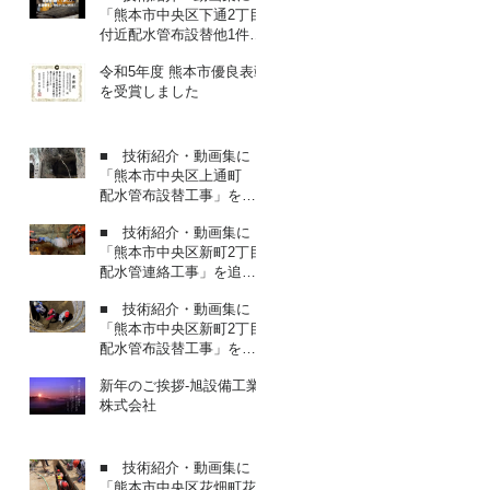
「熊本市中央区下通2丁目
付近配水管布設替他1件工
事（1工区）」を追加しま
令和5年度 熊本市優良表彰
した
を受賞しました
■ 技術紹介・動画集に
「熊本市中央区上通町
配水管布設替工事」を追
加しました
■ 技術紹介・動画集に
「熊本市中央区新町2丁目
配水管連絡工事」を追加
しました
■ 技術紹介・動画集に
「熊本市中央区新町2丁目
配水管布設替工事」を追
加しました
新年のご挨拶-旭設備工業
株式会社
■ 技術紹介・動画集に
「熊本市中央区花畑町花