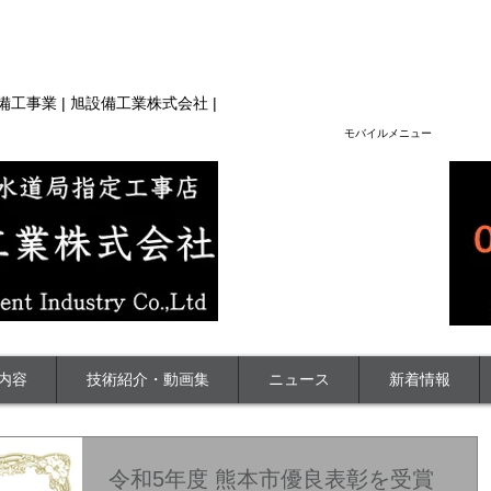
技術力、水道工事スペシャリスト集団 | 旭設備工業（株）|
設備工事業 | 旭設備工業株式会社 |
​モバイルメニュー
内容
技術紹介・動画集
ニュース
新着情報
令和5年度 熊本市優良表彰を受賞