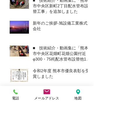
■ 技術紹介・動画集に「熊本
市中央区新町2丁目配水管布設
替工事」を追加しました
新年のご挨拶-旭設備工業株式
会社
■ 技術紹介・動画集に「熊本
市中央区花畑町花畑公園付近
φ300・75粍配水管布設替他1件
工事」を追加しました
令和2年度 熊本市優良表彰を受
賞しました
西日本建設新聞に掲載されまし
電話
メールアドレス
地図
た
アーカイブ