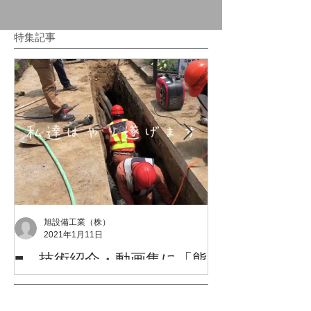
特集記事
旭設備工業（株）
2021年1月11日
■ 技術紹介・動画集に「熊
令和2年度 熊
本市中央区花畑町花畑公園
を受賞しまし
付近φ300・75粍配水管布設
令和2年度 熊本市優