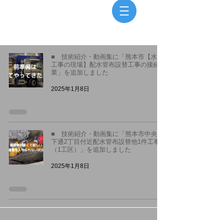
​モバイルメニュー
■ 技術紹介・動画集に「熊本市【水道
工事の現場】配水管布設替工事の接続作
業」を追加しました
2025年1月8日
■ 技術紹介・動画集に「熊本市中央区
下通2丁目付近配水管布設替他1件工事
（1工区）」を追加しました
2025年1月8日