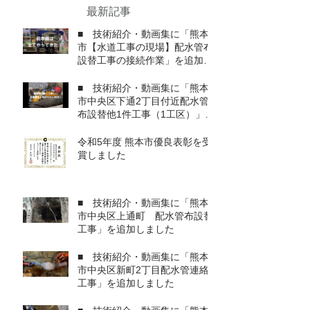
替他1件工事」を追加しまし
した。 支えて頂きましたたくさんの方々、
最新記事
旭設備工業(株)Youtubeチャンネルも動画を
本当にありがとうござ
た
アップしましたので、アクセスをお願いしま
■ 技術紹介・動画集に「熊本
す。 Youtubeチャンネルはこちらです
市【水道工事の現場】配水管布
設替工事の接続作業」を追加し
ました
■ 技術紹介・動画集に「熊本
市中央区下通2丁目付近配水管
布設替他1件工事（1工区）」を
追加しました
令和5年度 熊本市優良表彰を受
賞しました
■ 技術紹介・動画集に「熊本
市中央区上通町 配水管布設替
工事」を追加しました
■ 技術紹介・動画集に「熊本
市中央区新町2丁目配水管連絡
工事」を追加しました