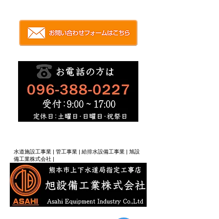
​| 熊本県熊本市 | 人と未来をつなぐ技術力、水道工事
スペシャリスト集団 | 旭設備工業（株）|
​水道施設工事業 | 管工事業 | 給排水設備工事業 | 旭設
備工業株式会社 |