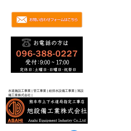
​| 熊本県熊本市 | 人と未来をつなぐ技術力、水道工事
スペシャリスト集団 | 旭設備工業（株）|
​水道施設工事業 | 管工事業 | 給排水設備工事業 | 旭設
備工業株式会社 |