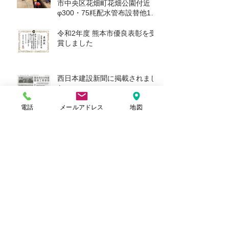
市中央区花畑町花畑公園付近
φ300・75粍配水管布設替他1件
工事」を追加しました
令和2年度 熊本市優良表彰を受
賞しました
西日本建設新聞に掲載されまし
た
電話
メールアドレス
地図
アーカイブ
2025年1月
（2）
2件の記事
2023年8月
（1）
1件の記事
2023年3月
（2）
2件の記事
2023年2月
（1）
1件の記事
2023年1月
（1）
1件の記事
2021年1月
（1）
1件の記事
2020年9月
（1）
1件の記事
2017年9月
（1）
1件の記事