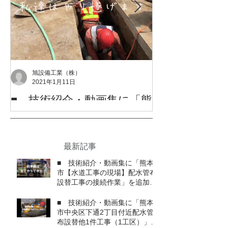
旭設備工業（株）
2021年1月11日
■ 技術紹介・動画集に「熊
令和2年度 熊
本市中央区花畑町花畑公園
を受賞しまし
付近φ300・75粍配水管布設
令和2年度 熊本市優
替他1件工事」を追加しまし
した。 支えて頂きましたたくさんの方々、
最新記事
旭設備工業(株)Youtubeチャンネルも動画を
本当にありがとうござ
た
アップしましたので、アクセスをお願いしま
■ 技術紹介・動画集に「熊本
す。 Youtubeチャンネルはこちらです
市【水道工事の現場】配水管布
設替工事の接続作業」を追加し
ました
■ 技術紹介・動画集に「熊本
市中央区下通2丁目付近配水管
布設替他1件工事（1工区）」を