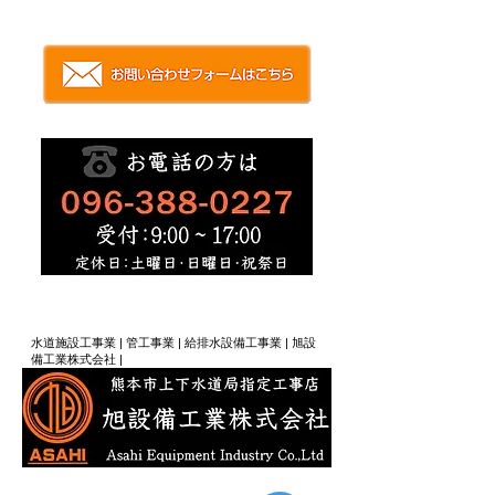
​| 熊本県熊本市 | 人と未来をつなぐ技術力、水道工事
スペシャリスト集団 | 旭設備工業（株）|
​水道施設工事業 | 管工事業 | 給排水設備工事業 | 旭設
備工業株式会社 |