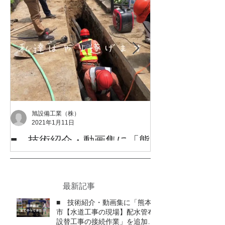
旭設備工業（株）
2021年1月11日
■ 技術紹介・動画集に「熊
令和2年度 熊
本市中央区花畑町花畑公園
を受賞しまし
付近φ300・75粍配水管布設
令和2年度 熊本市優
替他1件工事」を追加しまし
した。 支えて頂きましたたくさんの方々、
最新記事
旭設備工業(株)Youtubeチャンネルも動画を
本当にありがとうござ
た
アップしましたので、アクセスをお願いしま
■ 技術紹介・動画集に「熊本
す。 Youtubeチャンネルはこちらです
市【水道工事の現場】配水管布
設替工事の接続作業」を追加し