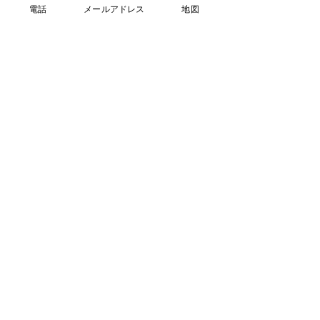
会社
電話
メールアドレス
地図
■ 技術紹介・動画集に「熊本
市中央区花畑町花畑公園付近
φ300・75粍配水管布設替他1件
工事」を追加しました
令和2年度 熊本市優良表彰を受
賞しました
西日本建設新聞に掲載されまし
た
アーカイブ
2025年1月
（2）
2件の記事
2023年8月
（1）
1件の記事
2023年3月
（2）
2件の記事
2023年2月
（1）
1件の記事